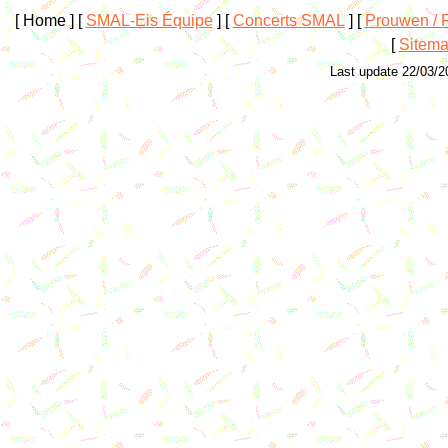
[ Home ]
[
SMAL-Eis Équipe
]
[
Concerts SMAL
]
[
Prouwen / R
[
Sitem
Last update 22/03/