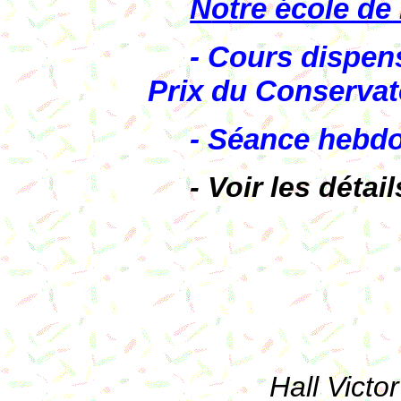
N
otre école d
- Cours dispen
Prix du Conservat
- Séance hebd
- Voir les
détail
Hall Vict