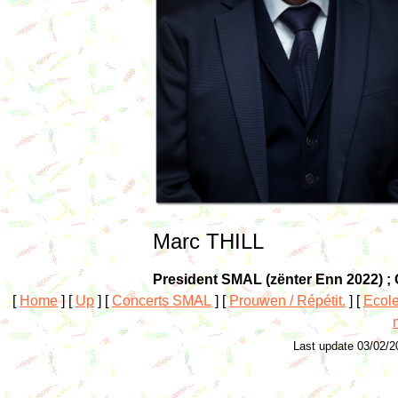
Marc THILL
President SMAL (zënter Enn 2022) ;
[
Home
]
[
Up
]
[
Concerts SMAL
]
[
Prouwen / Répétit.
]
[
Ecol
Last update 03/02/